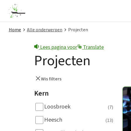
Home
Alle onderwerpen
Projecten
Lees pagina voor
Translate
Snel naar
Projecten
Contact
Melding doen
Wis filters
Nieuws
Kern
Privacy
Loosbroek
(7)
Projecten
Heesch
(13)
Subsidies