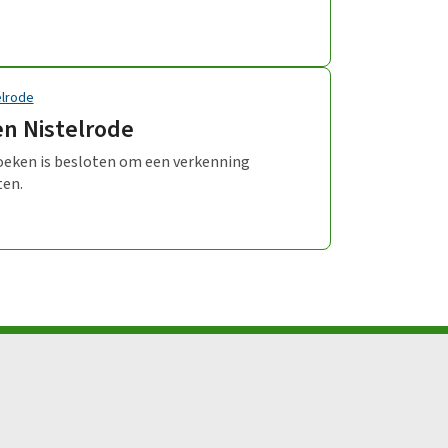
elrode
n Nistelrode
oeken is besloten om een verkenning
ten.