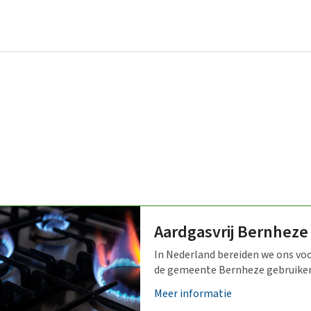
Bestuur en organisatie
Bekendmakingen
College van B&W
Gemeenteraad
Aardgasvrij Bernheze
Over ons
In Nederland bereiden we ons vo
de gemeente Bernheze gebruiken
Vacatures
Meer informatie
Verordeningen en beleid