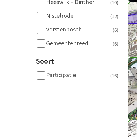
Heeswijk – Dinther
(10)
Alle onderwerpen
Nistelrode
(12)
Vorstenbosch
(6)
Gemeentebreed
(6)
Soort
Participatie
(16)