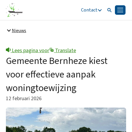
Contact
Zoeken
Menu
Zoeken
Nieuws
Snel naar
Bestuur en organisatie
Lees pagina voor
Translate
Gemeente Bernheze kiest
voor effectieve aanpak
woningtoewijzing
12 februari 2026