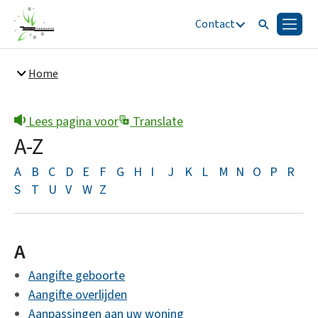
Contact
Zoeken
Menu
Zoeken
Home
Snel naar
Bestuur en organisatie
Lees pagina voor
Translate
A-Z
A
B
C
D
E
F
G
H
I
J
K
L
M
N
O
P
R
S
T
U
V
W
Z
A
Aangifte geboorte
Aangifte overlijden
Aanpassingen aan uw woning