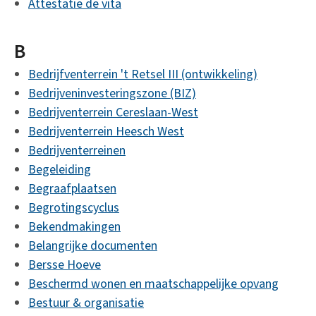
Attestatie de vita
B
Bedrijfventerrein 't Retsel III (ontwikkeling)
Bedrijveninvesteringszone (BIZ)
Bedrijventerrein Cereslaan-West
Bedrijventerrein Heesch West
Bedrijventerreinen
Begeleiding
Begraafplaatsen
Begrotingscyclus
Bekendmakingen
Belangrijke documenten
Bersse Hoeve
Beschermd wonen en maatschappelijke opvang
Bestuur & organisatie