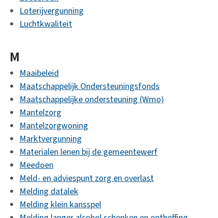
Loterijvergunning
Luchtkwaliteit
M
Maaibeleid
Maatschappelijk Ondersteuningsfonds
Maatschappelijke ondersteuning (Wmo)
Mantelzorg
Mantelzorgwoning
Marktvergunning
Materialen lenen bij de gemeentewerf
Meedoen
Meld- en adviespunt zorg en overlast
Melding datalek
Melding klein kansspel
Melding langer alcohol schenken en ontheffing