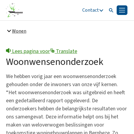
Contact
Zoeken
Menu
Zoeken
Wonen
Snel naar
Bestuur en organisatie
Lees pagina voor
Translate
Woonwensenonderzoek
We hebben vorig jaar een woonwensenonderzoek
gehouden onder de inwoners van onze vijf kernen.
“Het woonwensenonderzoek was uitgebreid en heeft
een gedetailleerd rapport opgeleverd. De
onderzoekers hebben de belangrijkste resultaten voor
ons samengevat. Deze informatie helpt ons bij het
maken van weloverwogen beslissingen voor
toekomstige woningbouwplannen in Bernheze. Zo