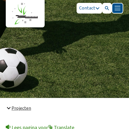
Contact
Zoeken
Menu
Zoeken
Snel naar
Bestuur en organisatie
Projecten
Lees pagina voor
Translate