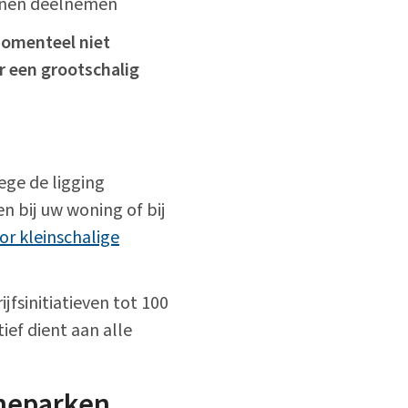
unnen deelnemen
momenteel niet
r een grootschalig
ege de ligging
n bij uw woning of bij
or kleinschalige
jfsinitiatieven tot 100
ef dient aan alle
nneparken