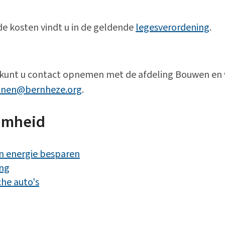
de kosten vindt u in de geldende
legesverordening
.
 kunt u contact opnemen met de afdeling Bouwen en 
nen@bernheze.org
.
amheid
 energie besparen
ng
che auto's