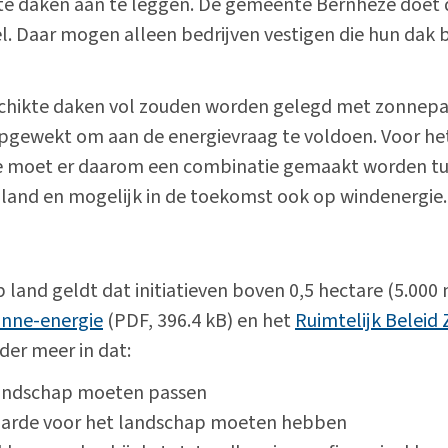
e daken aan te leggen. De gemeente Bernheze doet da
el. Daar mogen alleen bedrijven vestigen die hun dak
Alle onderwerpen
eschikte daken vol zouden worden gelegd met zonnepa
pgewekt om aan de energievraag te voldoen. Voor he
 moet er daarom een combinatie gemaakt worden tu
 land en mogelijk in de toekomst ook op windenergie.
 land geldt dat initiatieven boven 0,5 hectare (5.00
onne-energie
(PDF, 396.4 kB) en het
Ruimtelijk Beleid
der meer in dat:
 landschap moeten passen
aarde voor het landschap moeten hebben