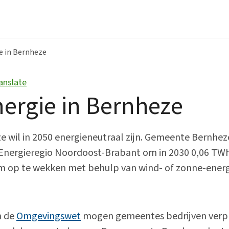
e in Bernheze
anslate
Bestuur en organisatie
ergie in Bernheze
Bekendmakingen
College van B&W
wil in 2050 energieneutraal zijn. Gemeente Bernhez
 Energieregio Noordoost-Brabant om in 2030 0,06 TWh
Gemeenteraad
 op te wekken met behulp van wind- of zonne-energ
Over ons
Vacatures
n de
Omgevingswet
mogen gemeentes bedrijven verp
Verordeningen en beleid