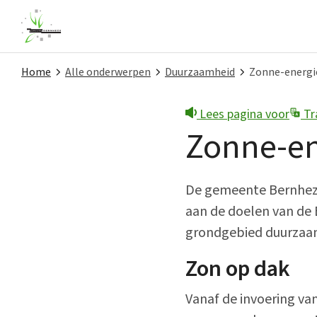
Home
Alle onderwerpen
Duurzaamheid
Zonne-energi
Lees pagina voor
Tr
Snel naar
Zonne-en
Contact
Melding doen
De gemeente Bernheze 
aan de doelen van de
Nieuws
grondgebied duurzaam
Privacy
Zon op dak
Projecten
Vanaf de invoering va
Subsidies