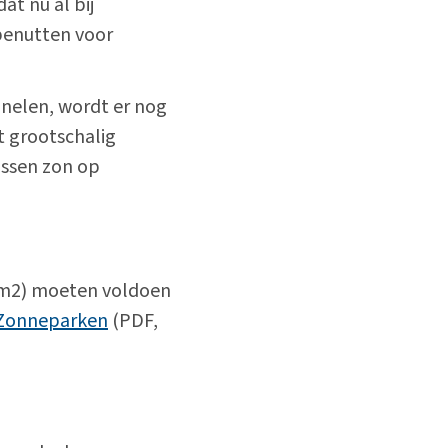
t nu al bij
 benutten voor
nelen, wordt er nog
t grootschalig
ssen zon op
0 m2) moeten voldoen
 Zonneparken
(PDF,