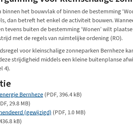
n binnen het bouwvlak of binnen de bestemming ‘Wone
ls, dan betreft het enkel de activiteit bouwen. Wann
n tevens buiten de bestemming ‘Wonen’ wilt plaatsen
 strijd met de regels van ruimtelijke ordening (RO).
idsregel voor kleinschalige zonneparken Bernheze k
eze strijdigheid middels een kleine buitenplanse afwi
l 4).
tie
energie Bernheze
(PDF, 396.4 kB)
DF, 29.8 MB)
endeerd (gewijzigd)
(PDF, 1.0 MB)
436.8 kB)