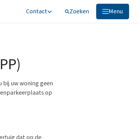
Contact
Zoeken
Menu
Zoeken
GPP)
u bij uw woning geen
tenparkeerplaats op
ertuig dat op de