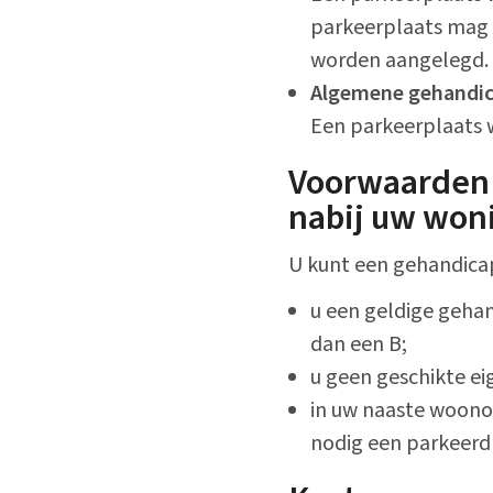
parkeerplaats mag p
Alle onderwerpen
worden aangelegd.
Algemene gehandic
Een parkeerplaats 
Voorwaarden 
nabij uw won
U kunt een gehandica
u een geldige geha
dan een B;
u geen geschikte ei
in uw naaste woono
nodig een parkeer