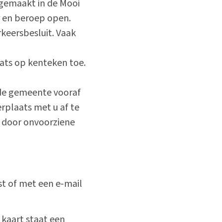
dgemaakt in de Mooi
r en beroep open.
eersbesluit. Vaak
ats op kenteken toe.
 de gemeente vooraf
rplaats met u af te
 door onvoorziene
st of met een
e-mail
kaart staat een