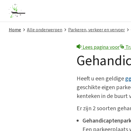
Home
Alle onderwerpen
Parkeren, verkeer en vervoer
Lees pagina voor
Tr
Snel naar
Gehandic
Contact
Melding doen
Heeft u een geldige
ge
geschikte eigen park
Nieuws
kenteken in de buurt v
Privacy
Er zijn 2 soorten geh
Projecten
Gehandicaptenpark
Een parkeerplaats w
Subsidies