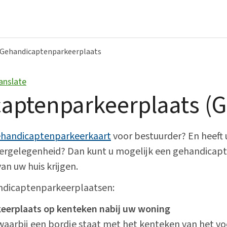
Gehandicaptenparkeerplaats
anslate
Bestuur en organisatie
aptenparkeerplaats (
Bekendmakingen
College van B&W
handicaptenparkeerkaart
voor bestuurder? En heeft 
eergelegenheid? Dan kunt u mogelijk een gehandicap
Gemeenteraad
an uw huis krijgen.
Over ons
andicaptenparkeerplaatsen:
Vacatures
eerplaats op kenteken nabij uw woning
aarbij een bordje staat met het kenteken van het vo
Verordeningen en beleid