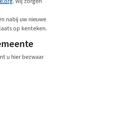
e.org
. Wij zorgen
en nabij uw nieuwe
aats op kenteken.
gemeente
nt u hier bezwaar