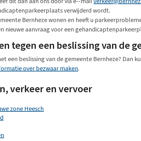
eef dit dan aan ons door via e--mail
verkeer@bernhez
ndicaptenparkeerplaats verwijderd wordt.
 gemeente Bernheze wonen en heeft u parkeerproblem
n nieuwe aanvraag voor een gehandicaptenparkeerpl
n tegen een beslissing van de 
met een beslissing van de gemeente Bernheze? Dan ku
formatie over bezwaar maken
.
n, verkeer en vervoer
auwe zone Heesch
id
en