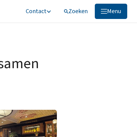
Contact
Zoeken
Menu
Zoeken
 samen