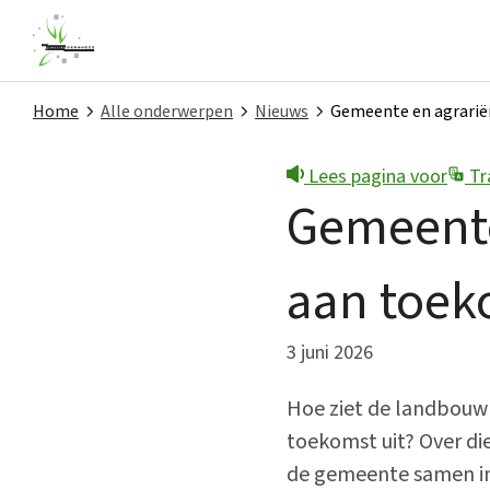
Home
Alle onderwerpen
Nieuws
Gemeente en agrarië
Lees pagina voor
Tr
Snel naar
Gemeente
Contact
aan toek
Melding doen
Nieuws
3 juni 2026
Privacy
Hoe ziet de landbouw 
Projecten
toekomst uit? Over di
de gemeente samen in
Subsidies