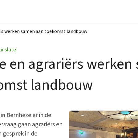
rs werken samen aan toekomst landbouw
anslate
Bestuur en organisatie
 en agrariërs werken
Bekendmakingen
omst landbouw
College van B&W
Gemeenteraad
Over ons
in Bernheze er in de
Vacatures
e vraag gaan agrariërs en
 gesprek in de
Verordeningen en beleid