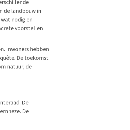
rschillende
n de landbouw in
 wat nodig en
ncrete voorstellen
en. Inwoners hebben
nquête. De toekomst
om natuur, de
nteraad. De
Bernheze. De