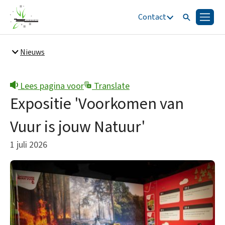
Contact
Zoeken
Menu
Zoeken
Nieuws
Snel naar
Bestuur en organisatie
Lees pagina voor
Translate
Expositie 'Voorkomen van
Vuur is jouw Natuur'
1 juli 2026