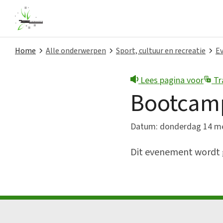
Home
Alle onderwerpen
Sport, cultuur en recreatie
Ev
Lees pagina voor
Tr
Snel naar
Bootcamp
Contact
Datum: donderdag 14 mei
Melding doen
Dit evenement wordt g
Nieuws
Privacy
Projecten
Subsidies