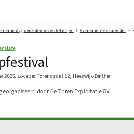
enement, goede doelen en loterijen
Evenementenkalender
anslate
Bestuur en organisatie
festival
Bekendmakingen
 2026. Locatie: Torenstraat 12, Heeswijk-Dinther
College van B&W
eorganiseerd door De Toren Exploitatie BV.
Gemeenteraad
Over ons
Vacatures
Verordeningen en beleid