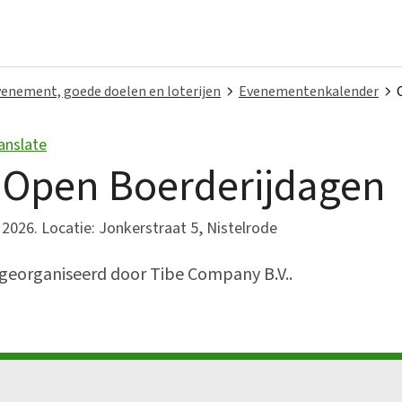
enement, goede doelen en loterijen
Evenementenkalender
anslate
Bestuur en organisatie
Open Boerderijdagen
Bekendmakingen
026. Locatie: Jonkerstraat 5, Nistelrode
College van B&W
georganiseerd door Tibe Company B.V..
Gemeenteraad
Over ons
Vacatures
Verordeningen en beleid