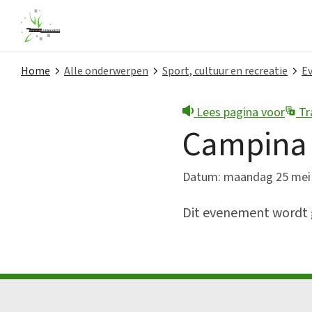
Home
Alle onderwerpen
Sport, cultuur en recreatie
Ev
Lees pagina voor
Tr
Snel naar
Campina 
Contact
Datum: maandag 25 mei 2
Melding doen
Dit evenement wordt 
Nieuws
Privacy
Projecten
Subsidies