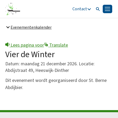
Contact
Zoeken
Menu
Zoeken
Evenementenkalender
Snel naar
Bestuur en organisatie
Lees pagina voor
Translate
Vier de Winter
Datum: maandag 21 december 2026. Locatie:
Abdijstraat 49, Heeswijk-Dinther
Dit evenement wordt georganiseerd door St. Berne
Abdijbier.