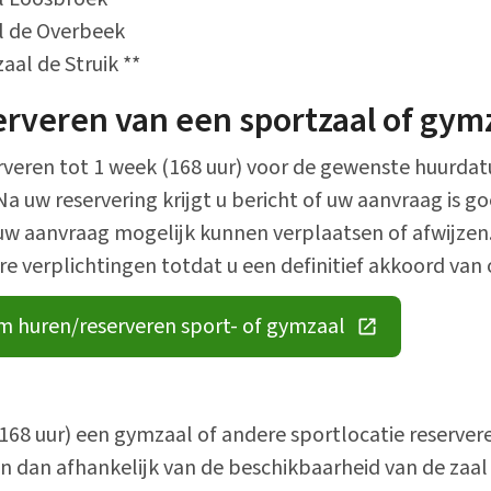
al de Overbeek
Alle onderwerpen
al de Struik **
rveren van een sportzaal of gym
veren tot 1 week (168 uur) voor de gewenste huurdat
Na uw reservering krijgt u bericht of uw aanvraag is 
w aanvraag mogelijk kunnen verplaatsen of afwijzen.
e verplichtingen totdat u een definitief akkoord van
m huren/reserveren sport- of gymzaal
(Deze link gaat naar een externe website)
(168 uur) een gymzaal of andere sportlocatie reserver
n dan afhankelijk van de beschikbaarheid van de zaal 