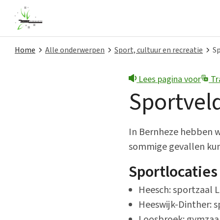
Home
Alle onderwerpen
Sport, cultuur en recreatie
S
Lees pagina voor
Tr
Snel naar
Sportvel
Contact
Melding doen
In Bernheze hebben we
sommige gevallen kunt
Nieuws
Sportlocaties
Privacy
Heesch: sportzaal Li
Projecten
Heeswijk-Dinther: s
Loosbroek: gymzaa
Subsidies