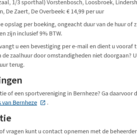
aal, 1/3 sporthal) Vorstenbosch, Loosbroek, Lindersh
en, De Zaert, De Overbeek: € 14,99 per uur
e opslag per boeking, ongeacht duur van de huur of za
zen zijn inclusief 9% BTW.
angt u een bevestiging per e-mail en dient u vooraf t
an de zaalhuur door omstandigheden niet doorgaan? 
uur terug.
ingen
tie of een sportvereniging in Bernheze? Ga daarvoor 
s van Bernheze
(Deze link gaat naar een externe websi
.
tie
 of vragen kunt u contact opnemen met de beheerder 