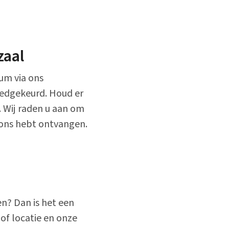
zaal
um via ons
goedgekeurd. Houd er
 Wij raden u aan om
 ons hebt ontvangen.
en? Dan is het een
of locatie en onze