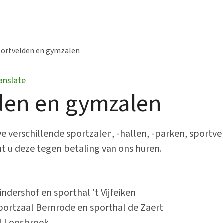
portvelden en gymzalen
anslate
Bestuur en organisatie
den en gymzalen
Bekendmakingen
College van B&W
 verschillende sportzalen, -hallen, -parken, sportve
 u deze tegen betaling van ons huren.
Gemeenteraad
Over ons
ndershof en sporthal 't Vijfeiken
Vacatures
portzaal Bernrode en sporthal de Zaert
l Loosbroek
Verordeningen en beleid