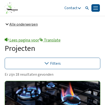
Contact
Zoeken
Menu
Zoeken
Alle onderwerpen
Snel naar
Bestuur en organisatie
Lees pagina voor
Translate
Projecten
Filters
Er zijn 18 resultaten gevonden
Loosbroek
(7)
Heesch
(13)