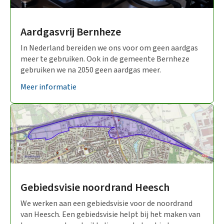
Heeswijk – Dinther
(10)
Aardgasvrij Bernheze
Nistelrode
(12)
In Nederland bereiden we ons voor om geen aardgas
Vorstenbosch
meer te gebruiken. Ook in de gemeente Bernheze
(6)
gebruiken we na 2050 geen aardgas meer.
Gemeentebreed
(6)
Meer informatie
Participatie
(16)
Gebiedsvisie noordrand Heesch
We werken aan een gebiedsvisie voor de noordrand
van Heesch. Een gebiedsvisie helpt bij het maken van