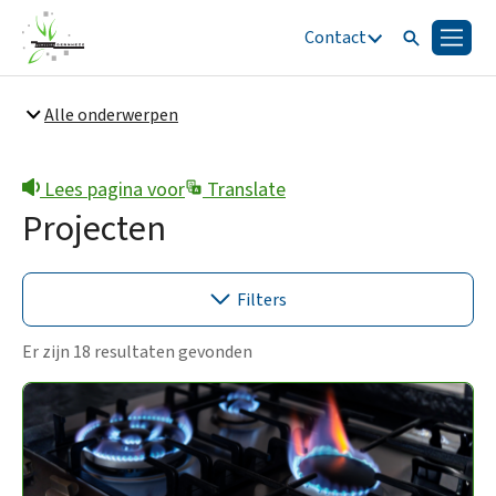
Contact
Zoeken
Menu
Zoeken
Alle onderwerpen
Snel naar
Bestuur en organisatie
Lees pagina voor
Translate
Projecten
Filters
Er zijn 18 resultaten gevonden
Loosbroek
(7)
Heesch
(13)