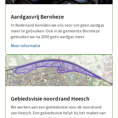
Heeswijk – Dinther
(10)
Aardgasvrij Bernheze
Nistelrode
(12)
In Nederland bereiden we ons voor om geen aardgas
Vorstenbosch
meer te gebruiken. Ook in de gemeente Bernheze
(6)
gebruiken we na 2050 geen aardgas meer.
Gemeentebreed
(6)
Meer informatie
Participatie
(16)
Gebiedsvisie noordrand Heesch
We werken aan een gebiedsvisie voor de noordrand
van Heesch. Een gebiedsvisie helpt bij het maken van